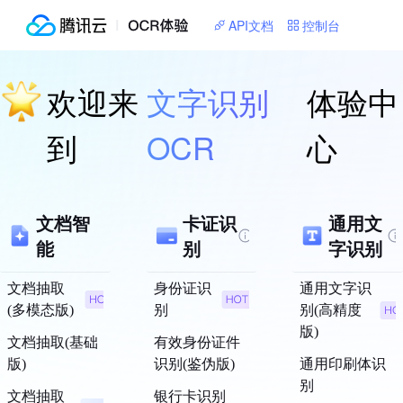
API文档
控制台
欢迎来
文字识别
体验中
到
OCR
心
文档智
卡证识
通用文
能
别
字识别
文档抽取
身份证识
通用文字识
(多模态版)
别
别(高精度
版)
文档抽取(基础
有效身份证件
版)
识别(鉴伪版)
通用印刷体识
别
文档抽取
银行卡识别